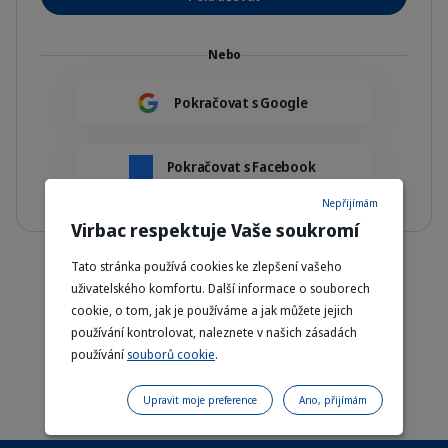
Nebo
Pokračovat s Google
Pokračovat s Facebook
Nepřijímám
Virbac respektuje Vaše soukromí
Tato stránka používá cookies ke zlepšení vašeho
Doprava zdarma u objednávek nad 799 Kč
uživatelského komfortu. Další informace o souborech
cookie, o tom, jak je používáme a jak můžete jejich
Doručení domů do 48–72 hodin
používání kontrolovat, naleznete v našich zásadách
používání
souborů cookie
.
Vyvinuto a schváleno veterináři
Upravit moje preference
Ano, přijímám